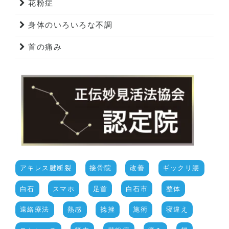
花粉症
身体のいろいろな不調
首の痛み
アキレス腱断裂
接骨院
改善
ギックリ腰
白石
スマホ
足首
白石市
整体
遠絡療法
熱感
捻挫
施術
寝違え