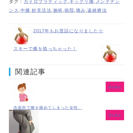
タグ：
カイロプラティック
,
ギックリ腰
,
メンテナン
ンス
,
中腰
,
妙見活法
,
施術
,
病院
,
痛み
,
遠絡療法
2017年もお世話になりました☆
スキーで膝を捻っちゃった！
関連記事
腰の痛み
洗面所で腰を痛めてしまった女性。
腰の痛み