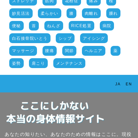
ストレッチ
筋肉
花粉症
痛み
桜
妙見活法
柔らかい
膝
肉離れ
腫れ
便秘
首
ねんざ
RICE処置
病院
白石接骨院いとう
シップ
アイシング
マッサージ
腰痛
関節
ヘルニア
薬
姿勢
肩こり
メンテナンス
JA
EN
あなたの知りたい、あなたのための情報はここに。現役