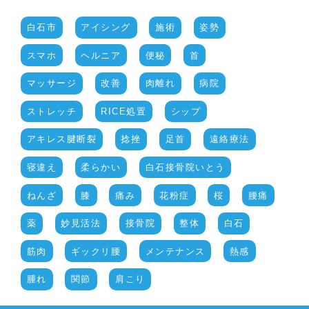
白石市
アイシング
施術
姿勢
スマホ
ヘルニア
便秘
首
マッサージ
改善
肉離れ
病院
ストレッチ
RICE処置
シップ
アキレス腱断裂
捻挫
足首
遠絡療法
寝違え
柔らかい
白石接骨院いとう
ねんざ
膝
痛み
花粉症
桜
腰痛
薬
妙見活法
接骨院
整体
白石
筋肉
ギックリ腰
メンテナンス
熱感
腫れ
関節
肩こり