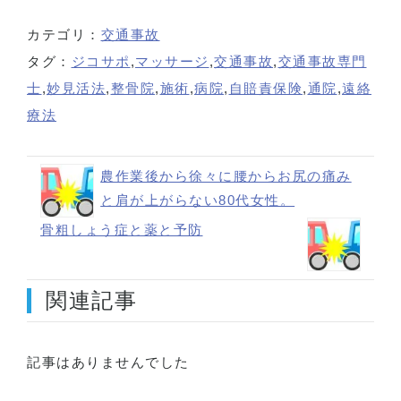
カテゴリ：
交通事故
タグ：
ジコサポ
,
マッサージ
,
交通事故
,
交通事故専門
士
,
妙見活法
,
整骨院
,
施術
,
病院
,
自賠責保険
,
通院
,
遠絡
療法
農作業後から徐々に腰からお尻の痛み
と肩が上がらない80代女性。
骨粗しょう症と薬と予防
関連記事
記事はありませんでした