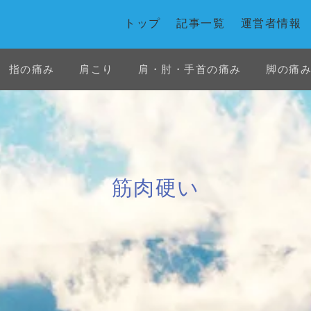
トップ
記事一覧
運営者情報
指の痛み
肩こり
肩・肘・手首の痛み
脚の痛
首の痛み
白石市
花粉症
交通事故
筋肉硬い