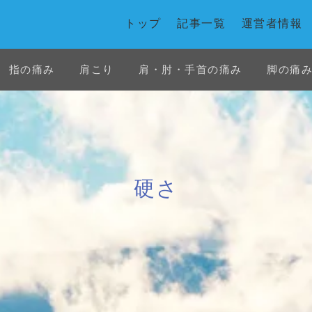
トップ
記事一覧
運営者情報
指の痛み
肩こり
肩・肘・手首の痛み
脚の痛
首の痛み
白石市
花粉症
交通事故
硬さ