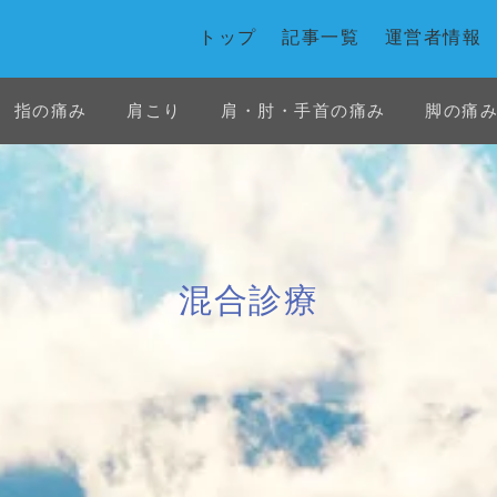
トップ
記事一覧
運営者情報
指の痛み
肩こり
肩・肘・手首の痛み
脚の痛
首の痛み
白石市
花粉症
交通事故
混合診療