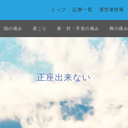
トップ
記事一覧
運営者情報
指の痛み
肩こり
肩・肘・手首の痛み
脚の痛
首の痛み
白石市
花粉症
交通事故
正座出来ない