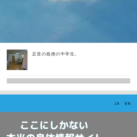
足首の捻挫の中学生。
JA
EN