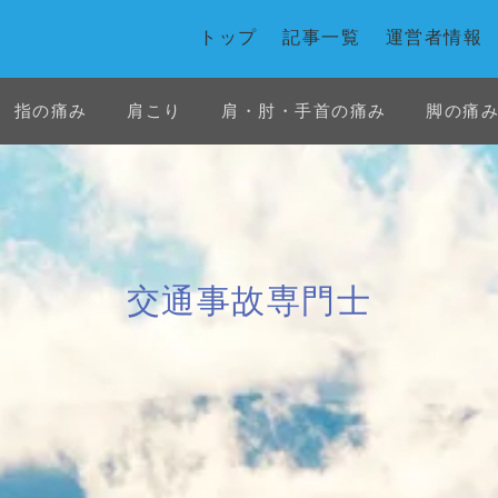
トップ
記事一覧
運営者情報
指の痛み
肩こり
肩・肘・手首の痛み
脚の痛
首の痛み
白石市
花粉症
交通事故
交通事故専門士